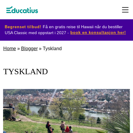
Begrenset tilbud!
Få en gratis reise til Hawaii når du bestiller
book en konsultasjon her!
USA Classic med oppstart i 2027 -
Destinasjoner
Home
»
Blogger
»
Tyskland
Utvekslingsprogram
TYSKLAND
Planlegg
din
utveksling
Bli
vertsfamilie