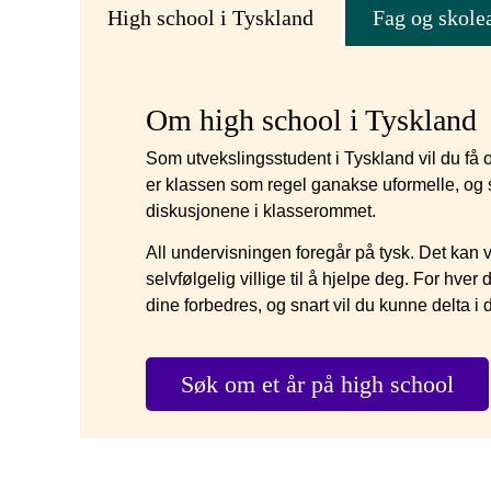
High school i Tyskland
Fag og skolea
Om high school i Tyskland
Som utvekslingsstudent i Tyskland vil du få o
er klassen som regel ganakse uformelle, og so
diskusjonene i klasserommet.
All undervisningen foregår på tysk. Det kan 
selvfølgelig villige til å hjelpe deg. For hv
dine forbedres, og snart vil du kunne delta 
Søk om et år på high school