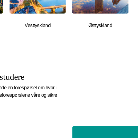
Vesttyskland
Østtyskland
studere
nde en forespørsel om hvor i
forespørslene
våre og sikre