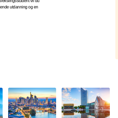
vekslingsstudent vil du
gende utdanning og en