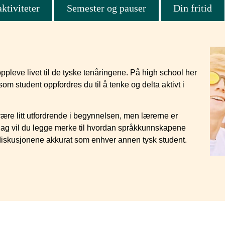
ktiviteter
Semester og pauser
Din fritid
ppleve livet til de tyske tenåringene. På high school her
m student oppfordres du til å tenke og delta aktivt i
være litt utfordrende i begynnelsen, men lærerne er
er dag vil du legge merke til hvordan språkkunnskapene
i diskusjonene akkurat som enhver annen tysk student.