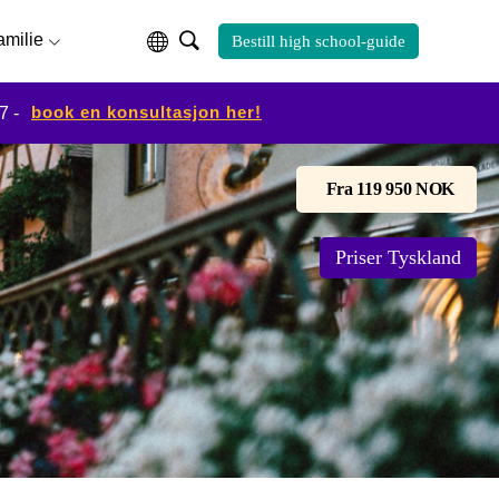
familie
Bestill high school-guide
book en konsultasjon her!
7 -
Fra 119 950 NOK
Priser Tyskland