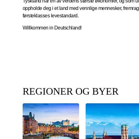
Tyskland har en av verdens største økonomier, og som ut
oppholde deg i et land med vennlige mennesker, fremra
førsteklasses levestandard.
Willkommen in Deutschland!
REGIONER OG BYER