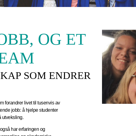
OBB, OG ET
TEAM
LSKAP SOM ENDRER
forandrer livet til tusenvis av
ende jobb: å hjelpe studenter
å utveksling.
 også har erfaringen og