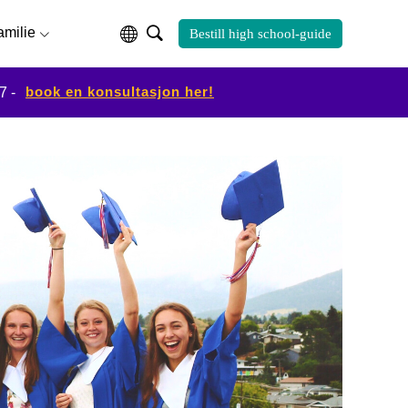
familie
Bestill high school-guide
book en konsultasjon her!
7 -