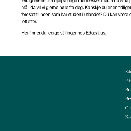
ferdighetene til å hjelpe unge mennesker med å nå sine
mål, da vil vi gjerne høre fra deg. Kanskje du er en tidlige
foresatt til noen som har studert i utlandet? Du kan vær
lett etter.
Her finner du ledige stillinger hos Educatius.
Edu
Pri
Boo
Bes
Om
Kon