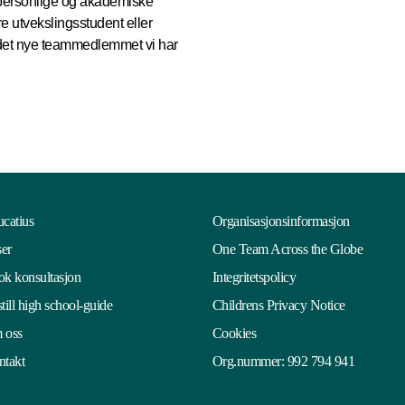
 personlige og akademiske
re utvekslingsstudent eller
e det nye teammedlemmet vi har
catius
Organisasjonsinformasjon
ser
One Team Across the Globe
k konsultasjon
Integritetspolicy
till high school-guide
Childrens Privacy Notice
 oss
Cookies
takt
Org.nummer: 992 794 941