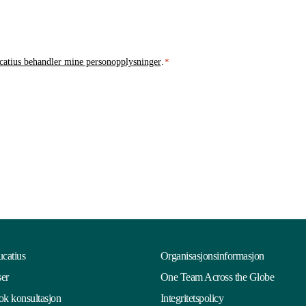
atius behandler mine personopplysninger
.
*
catius
Organisasjonsinformasjon
ser
One Team Across the Globe
k konsultasjon
Integritetspolicy