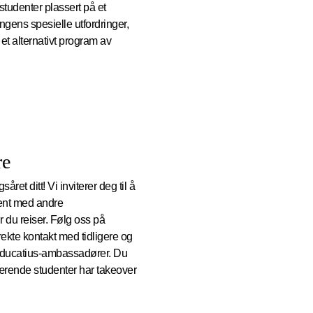
tudenter plassert på et
gens spesielle utfordringer,
 et alternativt program av
re
ret ditt! Vi inviterer deg til å
jent med andre
 du reiser. Følg oss på
irekte kontakt med tidligere og
Educatius-ambassadører. Du
ærende studenter har takeover