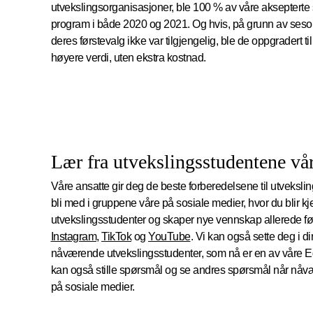
utvekslingsorganisasjoner, ble 100 % av våre aksepterte s
program i både 2020 og 2021. Og hvis, på grunn av seson
deres førstevalg ikke var tilgjengelig, ble de oppgradert til
høyere verdi, uten ekstra kostnad.
Lær fra utvekslingsstudentene vå
Våre ansatte gir deg de beste forberedelsene til utvekslingså
bli med i gruppene våre på sosiale medier, hvor du blir k
utvekslingsstudenter og skaper nye vennskap allerede før
Instagram
,
TikTok
og
YouTube
. Vi kan også sette deg i d
nåværende utvekslingsstudenter, som nå er en av våre 
kan også stille spørsmål og se andres spørsmål når nåv
på sosiale medier.