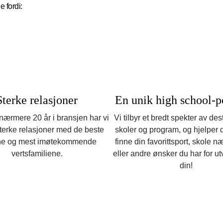
e fordi:
Sterke relasjoner
En unik high school-po
 nærmere 20 år i bransjen har vi
Vi tilbyr et bredt spekter av des
terke relasjoner med de beste
skoler og program, og hjelper
ne og mest imøtekommende
finne din favorittsport, skole n
vertsfamiliene.
eller andre ønsker du har for u
din!