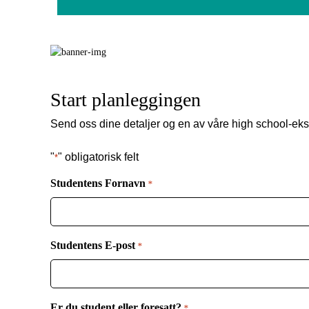
Start planleggingen
Send oss ​​dine detaljer og en av våre high school-eks
"
" obligatorisk felt
*
Studentens Fornavn
*
Studentens E-post
*
Er du student eller foresatt?
*