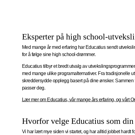
Eksperter på high school-utveksl
Med mange år med erfaring har Educatius sendt utveksli
for å følge sine high school-drømmer.
Educatius tilbyr et bredt utvalg av utvekslingsprogrammer
med mange ulike programalternativer. Fra tradisjonelle u
skreddersydde opplegg basert på dine ønsker. Sammen f
passer deg.
Lær mer om Educatius, vår mange års erfaring, og vårt 
Hvorfor velge Educatius som din 
Vi har lært mye siden vi startet, og har alltid jobbet hardt 