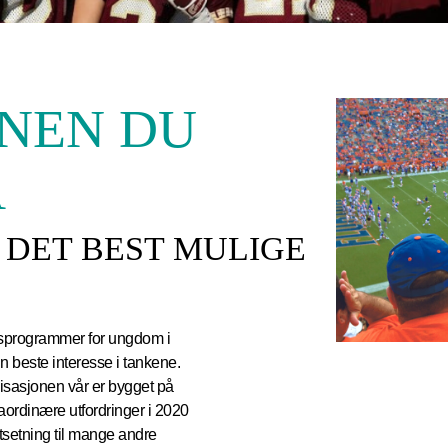
NEN DU
Å
L DET BEST MULIGE
ingsprogrammer for ungdom i
n beste interesse i tankene.
anisasjonen vår er bygget på
aordinære utfordringer i 2020
otsetning til mange andre