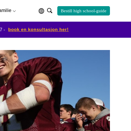
familie
Bestill high school-guide
book en konsultasjon her!
7 -