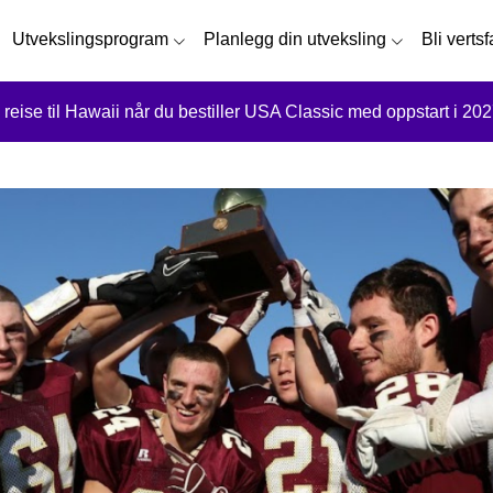
Utvekslingsprogram
Planlegg din utveksling
Bli verts
 reise til Hawaii når du bestiller USA Classic med oppstart i 202