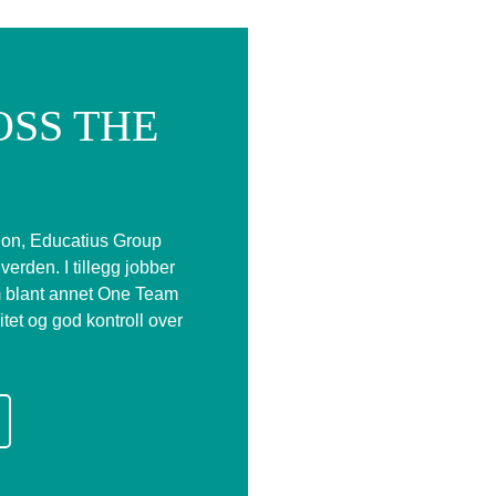
SS THE
asjon, Educatius Group
rden. I tillegg jobber
om blant annet One Team
itet og god kontroll over