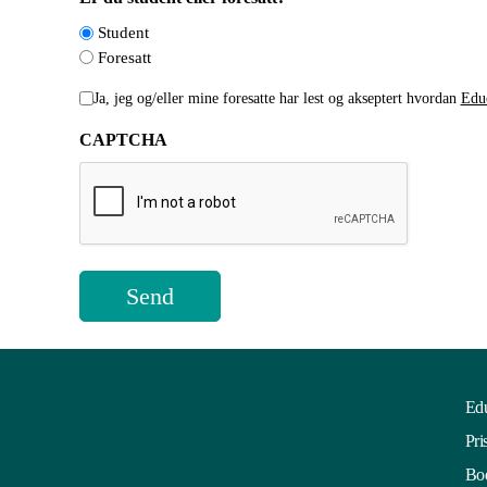
Student
Foresatt
Håndtering
Ja, jeg og/eller mine foresatte har lest og akseptert hvordan
Educ
av
CAPTCHA
personopplysninger
*
Edu
Pri
Boo