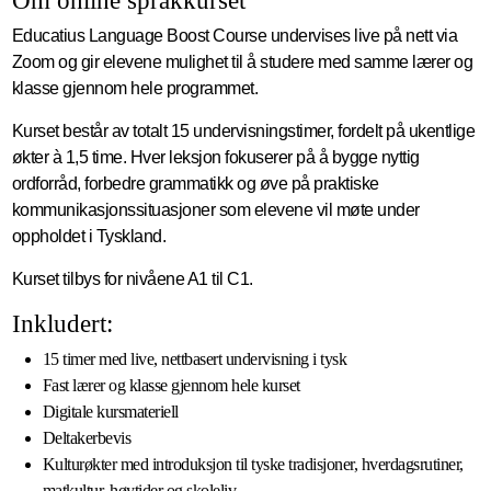
Om online språkkurset
Educatius Language Boost Course undervises live på nett via
Zoom og gir elevene mulighet til å studere med samme lærer og
klasse gjennom hele programmet.
Kurset består av totalt 15 undervisningstimer, fordelt på ukentlige
økter à 1,5 time. Hver leksjon fokuserer på å bygge nyttig
ordforråd, forbedre grammatikk og øve på praktiske
kommunikasjonssituasjoner som elevene vil møte under
oppholdet i Tyskland.
Kurset tilbys for nivåene A1 til C1.
Inkludert:
15 timer med live, nettbasert undervisning i tysk
Fast lærer og klasse gjennom hele kurset
Digitale kursmateriell
Deltakerbevis
Kulturøkter med introduksjon til tyske tradisjoner, hverdagsrutiner,
matkultur, høytider og skoleliv