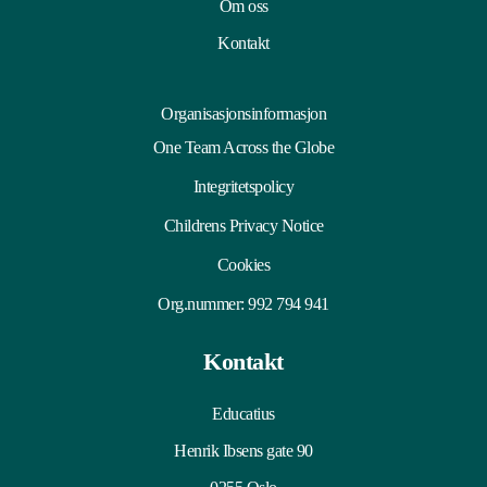
o
Om oss
n
Kontakt
o
p
p
Organisasjonsinformasjon
l
One Team Across the Globe
y
Integritetspolicy
s
n
Childrens Privacy Notice
i
Cookies
n
g
Org.nummer: 992 794 941
e
r
Kontakt
*
Educatius
Henrik Ibsens gate 90