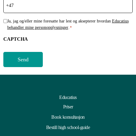
H
Ja, jag og/eller mine foresatte har lest og aksepterer hvordan
Educatius
behandler mine personopplysninger
.
*
å
n
CAPTCHA
d
t
e
r
i
n
g
a
Educatius
v
Priser
p
e
Book konsultasjon
r
Bestill high school-guide
s