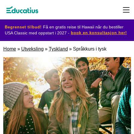
Begrenset tilbud!
Få en gratis reise til Hawaii når du bestiller
book en konsultasjon her!
USA Classic med oppstart i 2027 -
Destinasjoner
Home
»
Utveksling
»
Tyskland
»
Språkkurs i tysk
Utvekslingsprogram
Planlegg
din
utveksling
Bli
vertsfamilie