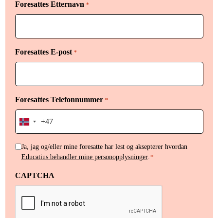
Foresattes Etternavn
*
Foresattes E-post
*
Foresattes Telefonnummer
*
Norway
+47
Håndtering
Ja, jag og/eller mine foresatte har lest og aksepterer hvordan
Educatius behandler mine personopplysninger
.
*
av
personopplysninger
CAPTCHA
*