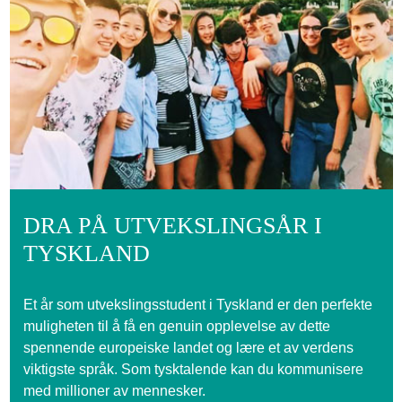
DRA PÅ UTVEKSLINGSÅR I
TYSKLAND
Et år som utvekslingsstudent i Tyskland er den perfekte
muligheten til å få en genuin opplevelse av dette
spennende europeiske landet og lære et av verdens
viktigste språk. Som tysktalende kan du kommunisere
med millioner av mennesker.