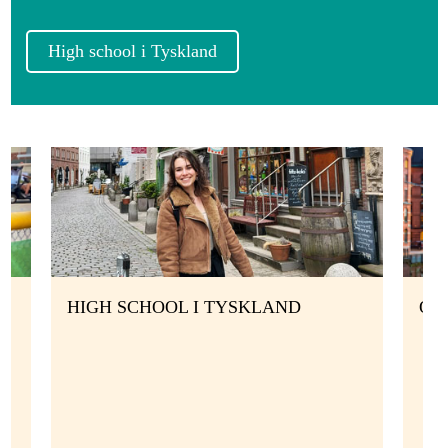
High school i Tyskland
HIGH SCHOOL I TYSKLAND
OM