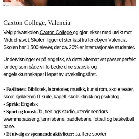
Caxton College, Valencia
Velg privatskolen
Caxton College
og gjør lekser med utsikt mot
Middelhavet. Skolen ligger et stenkast fra feriebyen Valencia.
Skolen har 1 500 elever, der ca. 20% er internasjonale studenter.
Undervisninger er på engelsk, så dette alternativet passer perfekt
for deg som både vil forbedre dine spansk- og
engelskkunnskaper i løpet av utvekslingsåret.
•
Fasiliteter:
Bibliotek, labratorier, musikk, kunst rom, skole teater,
skole kjøkkenm IT suite, kapell, skole klinikk og psykolog.
•
Språk:
Engelsk
• Sport og kunst:
Ja, trenings studio, uten/innendørs
svømmebasseng, tennisbane, paddlebane, fotball og basketball
bane.
•
Et utvalg av spennende aktiviteter:
Ja, flere sporter