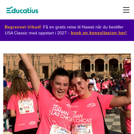
Begrenset tilbud!
Få en gratis reise til Hawaii når du bestiller
book en konsultasjon her!
USA Classic med oppstart i 2027 -
Destinasjoner
Utvekslingsprogram
Planlegg
din
utveksling
Bli
vertsfamilie