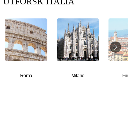
UTFORSK ITALIA
Roma
Milano
Fire