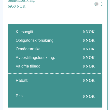
Studentforsikring -
6950 NOK
Kursavgift
0
NOK
Obligatorisk forsikring
0
NOK
Områdeønske:
0
NOK
Avbestillingsforsikring:
0
NOK
Valgfrie tillegg:
0
NOK
Rabatt:
0
NOK
Pris:
0
NOK