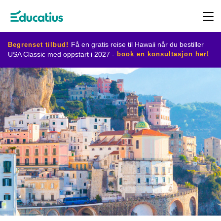
Begrenset tilbud!
Få en gratis reise til Hawaii når du bestiller
book en konsultasjon her!
USA Classic med oppstart i 2027 -
Destinasjoner
Utvekslingsprogram
Planlegg
din
utveksling
Bli
vertsfamilie