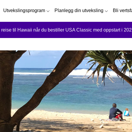
Utvekslingsprogram
Planlegg din utveksling
Bli verts
 reise til Hawaii når du bestiller USA Classic med oppstart i 202