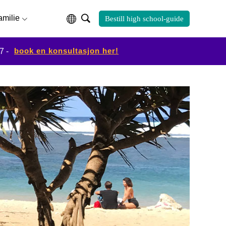
familie
Bestill high school-guide
book en konsultasjon her!
7 -