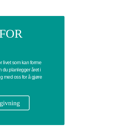
 FOR
or livet som kan forme
 du planlegger året i
ng med oss for å gjøre
dgivning