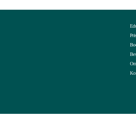
Edu
Pri
Boo
Bes
Om
Kon
©2026 Educatius