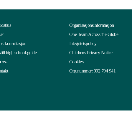
catius
Organisasjonsinformasjon
ser
One Team Across the Globe
k konsultasjon
Integritetspolicy
till high school-guide
Childrens Privacy Notice
 oss
Cookies
takt
Org.nummer: 992 794 941