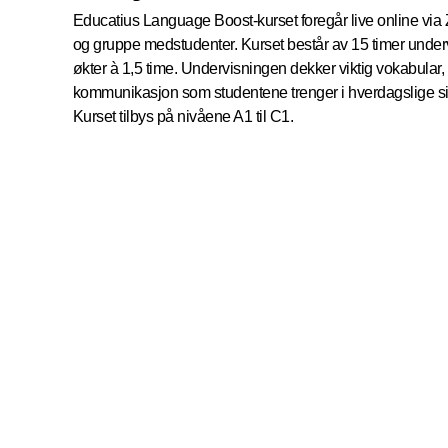
Educatius Language Boost-kurset foregår live online via
og gruppe medstudenter. Kurset består av 15 timer undervi
økter à 1,5 time. Undervisningen dekker viktig vokabular,
kommunikasjon som studentene trenger i hverdagslige si
Kurset tilbys på nivåene A1 til C1.