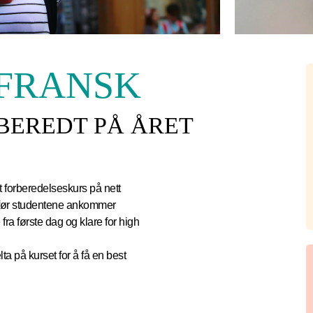
 FRANSK
BEREDT PÅ ÅRET
t forberedelseskurs på nett
et før studentene ankommer
 fra første dag og klare for high
lta på kurset for å få en best