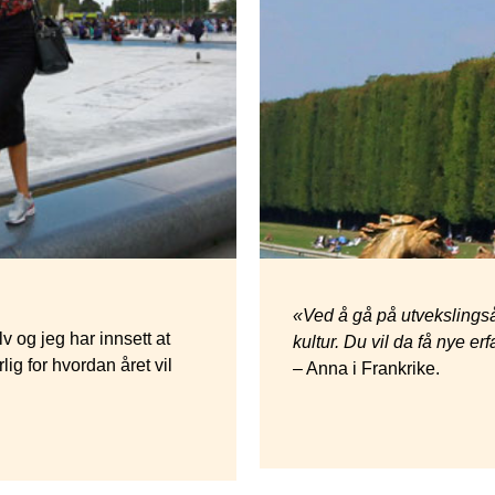
«Ved å gå på utvekslingså
v og jeg har innsett at
kultur. Du vil da få nye e
lig for hvordan året vil
– Anna i Frankrike.