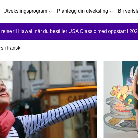
Utvekslingsprogram
Planlegg din utveksling
Bli verts
 reise til Hawaii når du bestiller USA Classic med oppstart i 202
s i fransk