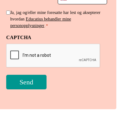
+47
Håndtering
Ja, jag og/eller mine foresatte har lest og aksepterer
hvordan
Educatius behandler mine
av
personopplysninger
.
*
personopplysninger
*
CAPTCHA