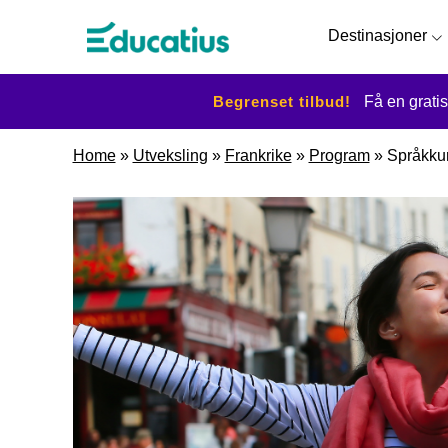
Destinasjoner
Begrenset tilbud!
Få en gratis
Home
»
Utveksling
»
Frankrike
»
Program
»
Språkkur