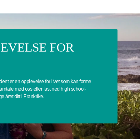
LEVELSE FOR
dent er en opplevelse for livet som kan forme
samtale med oss eller last ned high school-
e året ditt i Frankrike.