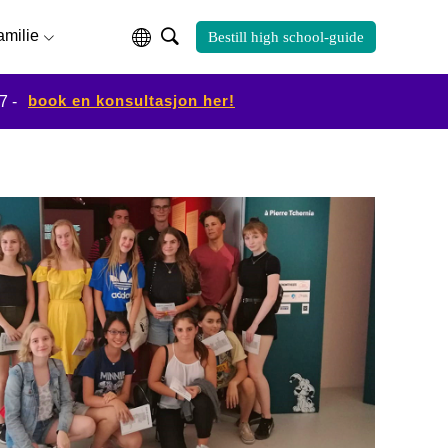
familie
Bestill high school-guide
book en konsultasjon her!
7 -