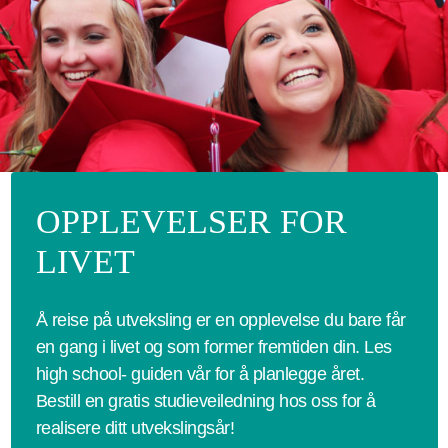
OPPLEVELSER FOR
LIVET
Å reise på utveksling er en opplevelse du bare får
en gang i livet og som former fremtiden din. Les
high school- guiden vår for å planlegge året.
Bestill en gratis studieveiledning hos oss for å
realisere ditt utvekslingsår!