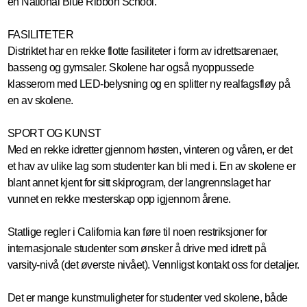
en National Blue Ribbon School.
FASILITETER
Distriktet har en rekke flotte fasiliteter i form av idrettsarenaer,
basseng og gymsaler. Skolene har også nyoppussede
klasserom med LED-belysning og en splitter ny realfagsfløy på
en av skolene.
SPORT OG KUNST
Med en rekke idretter gjennom høsten, vinteren og våren, er det
et hav av ulike lag som studenter kan bli med i. En av skolene er
blant annet kjent for sitt skiprogram, der langrennslaget har
vunnet en rekke mesterskap opp igjennom årene.
Statlige regler i California kan føre til noen restriksjoner for
internasjonale studenter som ønsker å drive med idrett på
varsity-nivå (det øverste nivået). Vennligst kontakt oss for detaljer.
Det er mange kunstmuligheter for studenter ved skolene, både