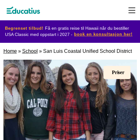
Begrenset tilbud!
Få en gratis reise til Hawaii når du bestiller
book en konsultasjon her!
USA Classic med oppstart i 2027 -
Destinasjoner
Home
»
School
»
San Luis Coastal Unified School District
Utvekslingsprogram
Priser
Planlegg
din
utveksling
Bli
vertsfamilie