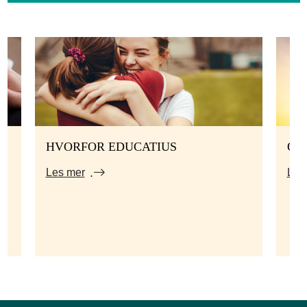
HVORFOR EDUCATIUS
ON
Les mer
Les