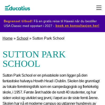
Begrenset tilbud!
Få en gratis reise til Hawaii når du bestiller
book en konsultasjon her!
USA Classic med oppstart i 2027 -
Destinasjoner
Home
»
School
»
Sutton Park School
Utvekslingsprogram
SUTTON PARK
SCHOOL
Planlegg
din
Sutton Park School er en privatskole som ligger på den
utveksling
fantastiske halvøya Howth Head i Dublin. Skolen ble grunnlagt
av lokale forretningsfolk som en sampedagogisk og flerkirkelig
skole, i 1957. Første året hadde de rundt 40 studenter, og har
Bli
siden vokst og utviklet seg jevnt, i løpet av de siste femti årene.
Skolen har nå et moderne campus og utdanner hundrevis av
vertsfamilie