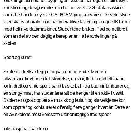
forskningsfasilitetene i bygningen. Skolen har også et fullt utstyrt
kunstrom og designsenter med et nettverk av 20 datamaskiner
som alle har den nyeste CAD/CAM-programvaren. De velutstyrte
vitenskapslaboratoriene har interaktive tavler, og to egne IKT-rom
med helt nye datamaskiner. Studentene bruker iPad og nettbrett
som en del av den daglige læreplanen i alle avdelinger på
skolen.
Sport og kunst
Skolens idrettsanlegg er også imponerende. Med en
allværshockeybane i full størrelse, en stor, flerbruksidrettsbane
for friidrett og vintersport, samt basketball- og badmintonbaner og
en stor gymsal, har studentene alt de trenger til en aktiv livsstil.
Skolen er også opptatt av musikk og kultur, og sitt velkjente kor,
som opptrer og konkurrerer offentlig flere ganger hvert år. Dette er
en av skolens mest verdsatte utenomfaglige tradisjoner.
Internasjonalt samfunn