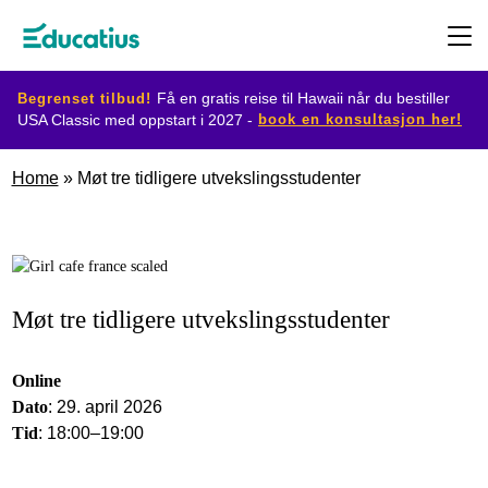
Begrenset tilbud!
Få en gratis reise til Hawaii når du bestiller
book en konsultasjon her!
USA Classic med oppstart i 2027 -
Destinasjoner
Home
»
Møt tre tidligere utvekslingsstudenter
Utvekslingsprogram
Planlegg
Møt tre tidligere utvekslingsstudenter
din
utveksling
Online
Dato
: 29. april 2026
Tid
: 18:00–19:00
Bli
vertsfamilie