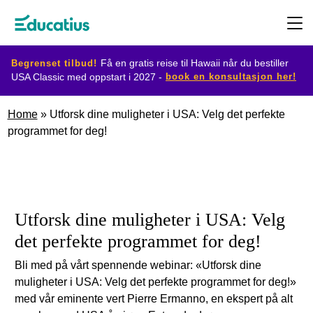
Begrenset tilbud!
Få en gratis reise til Hawaii når du bestiller
book en konsultasjon her!
USA Classic med oppstart i 2027 -
Destinasjoner
Home
»
Utforsk dine muligheter i USA: Velg det perfekte
programmet for deg!
Utvekslingsprogram
Planlegg
Utforsk dine muligheter i USA: Velg
din
det perfekte programmet for deg!
utveksling
Bli med på vårt spennende webinar: «Utforsk dine
muligheter i USA: Velg det perfekte programmet for deg!»
Bli
med vår eminente vert Pierre Ermanno, en ekspert på alt
vertsfamilie