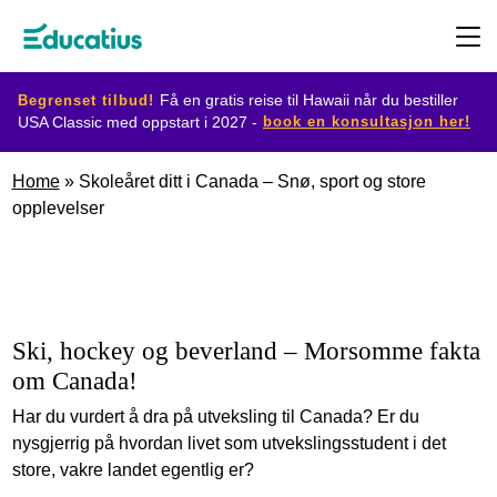
Begrenset tilbud!
Få en gratis reise til Hawaii når du bestiller
book en konsultasjon her!
USA Classic med oppstart i 2027 -
Destinasjoner
Home
»
Skoleåret ditt i Canada – Snø, sport og store
opplevelser
Utvekslingsprogram
Planlegg
din
Ski, hockey og beverland – Morsomme fakta
om Canada!
utveksling
Har du vurdert å dra på utveksling til Canada? Er du
nysgjerrig på hvordan livet som utvekslingsstudent i det
Bli
store, vakre landet egentlig er?
vertsfamilie