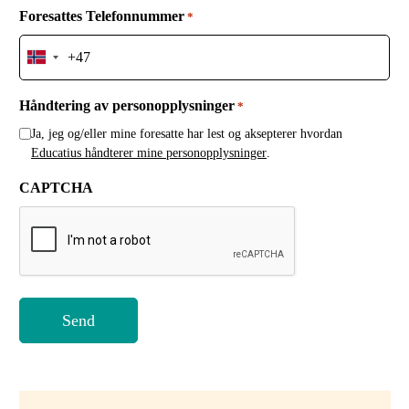
Foresattes Telefonnummer
*
N
o
r
Håndtering av personopplysninger
*
w
Ja, jeg og/eller mine foresatte har lest og aksepterer hvordan
a
Educatius håndterer mine personopplysninger
.
y
+
CAPTCHA
4
7