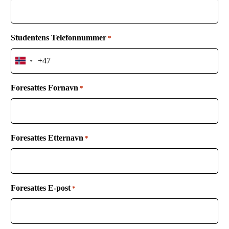
Studentens Telefonnummer
*
N
o
r
Foresattes Fornavn
*
w
a
y
+
Foresattes Etternavn
4
*
7
Foresattes E-post
*