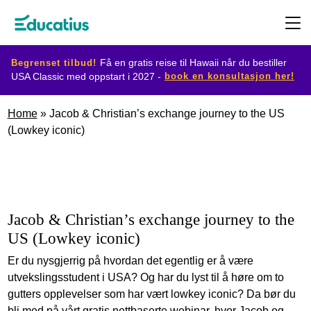
Begrenset tilbud!
Få en gratis reise til Hawaii når du bestiller
book en konsultasjon her!
USA Classic med oppstart i 2027 -
Destinasjoner
Home
»
Jacob & Christian’s exchange journey to the US
(Lowkey iconic)
Utvekslingsprogram
Planlegg
din
Jacob & Christian’s exchange journey to the
US (Lowkey iconic)
utveksling
Er du nysgjerrig på hvordan det egentlig er å være
utvekslingsstudent i USA? Og har du lyst til å høre om to
Bli
gutters opplevelser som har vært lowkey iconic? Da bør du
vertsfamilie
bli med på vårt gratis nettbaserte webinar, hvor Jacob og