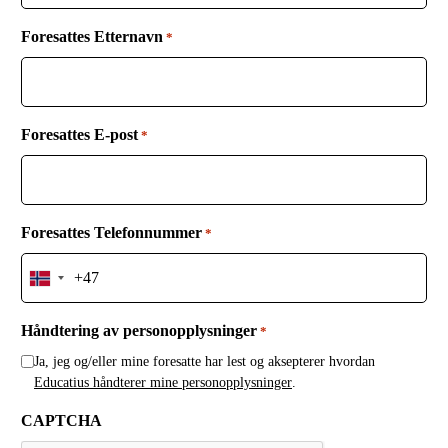
+
Foresattes Etternavn
4
*
7
Foresattes E-post
*
Foresattes Telefonnummer
*
N
o
r
Håndtering av personopplysninger
*
w
Ja, jeg og/eller mine foresatte har lest og aksepterer hvordan
a
Educatius håndterer mine personopplysninger
.
y
+
CAPTCHA
4