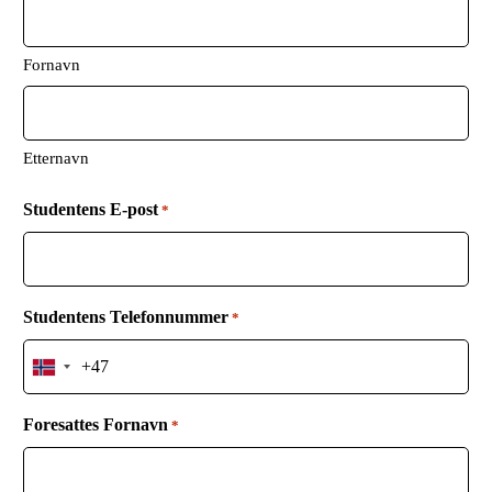
Fornavn
Etternavn
Studentens E-post
*
Studentens Telefonnummer
*
N
o
r
Foresattes Fornavn
*
w
a
y