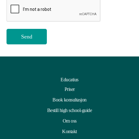
7
Educatius
Priser
Book konsultasjon
Bestill high school-guide
Om oss
Kontakt