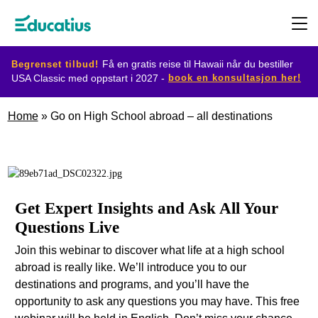
Begrenset tilbud!
Få en gratis reise til Hawaii når du bestiller
book en konsultasjon her!
USA Classic med oppstart i 2027 -
Destinasjoner
Home
»
Go on High School abroad – all destinations
Utvekslingsprogram
Planlegg
Get Expert Insights and Ask All Your
din
Questions Live
utveksling
Join this webinar to discover what life at a high school
abroad is really like. We’ll introduce you to our
destinations and programs, and you’ll have the
Bli
opportunity to ask any questions you may have. This free
vertsfamilie