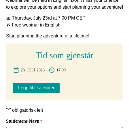
webinar will be held in English. Don’t miss your chance
to explore your options and start planning your adventure!
📅 Thursday, July 23rd at 7:00 PM CET
💬 Free webinar in English
Start planning the adventure of a lifetime!
Tid som gjenstår
23. JULI 2026
17:00
Legg til i kalender
"
" obligatorisk felt
*
Studentens Navn
*