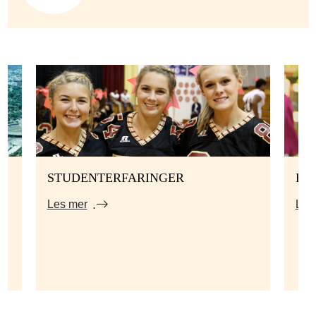
STUDENTERFARINGER
HV
Les mer
Les