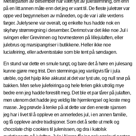
Mesteparten av desember har vært fylt av julestemning, om enn
på en litt annen måte enn det jeg er vant til. De fleste juletrær var
oppe ved begynnelsen av måneden, og de var i alle verdens
farger. Julelysene var overalt, og enkelte hus hadde nok en
skyhøy strømregning i desember. Derimot var det ikke noe Jul i
svingen eller Grevinnen og hovmesteren på lillejulaften, eller
julebrus og marsipangriser i butikkene. Heller ikke noe
luciafeiring, eller adventsstake som ble tent på søndagen.
En stund var dette en smule tungt, og bare det å høre en julesang
kunne gjøre meg trist. Den stemninga jeg vanligvis får i jula
uteble, og det hjalp ikke akkurat at det var lyst ute, og null snø på
bakken. Men selve julefeiringa og hele ferien gikk utrolig mye
bedre enn jeg hadde forestilt meg. Det ble et par tårer på julaften,
men utenom det hadde jeg veldig lite hjemlengsel og koste meg
masse. Jeg prøvde å tenke på at dette var den eneste sjansen
jeg har i livet til å oppleve en annerledes jul, i en annen familie,
og få oppleve andre tradisjoner. Som det å sette ut melk og
chocolate chip cookies til julenissen, og dra i katolsk