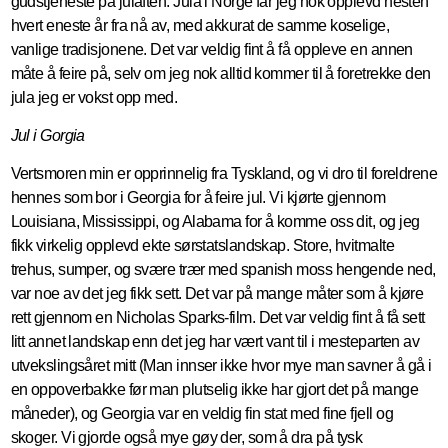
gudstjeneste på julaften. Jula i Norge får jeg nok opplevd nesten
hvert eneste år fra nå av, med akkurat de samme koselige,
vanlige tradisjonene. Det var veldig fint å få oppleve en annen
måte å feire på, selv om jeg nok alltid kommer til å foretrekke den
jula jeg er vokst opp med.
Jul i Gorgia
Vertsmoren min er opprinnelig fra Tyskland, og vi dro til foreldrene
hennes som bor i Georgia for å feire jul. Vi kjørte gjennom
Louisiana, Mississippi, og Alabama for å komme oss dit, og jeg
fikk virkelig opplevd ekte sørstatslandskap. Store, hvitmalte
trehus, sumper, og svære trær med spanish moss hengende ned,
var noe av det jeg fikk sett. Det var på mange måter som å kjøre
rett gjennom en Nicholas Sparks-film. Det var veldig fint å få sett
litt annet landskap enn det jeg har vært vant til i mesteparten av
utvekslingsåret mitt (Man innser ikke hvor mye man savner å gå i
en oppoverbakke før man plutselig ikke har gjort det på mange
måneder), og Georgia var en veldig fin stat med fine fjell og
skoger. Vi gjorde også mye gøy der, som å dra på tysk