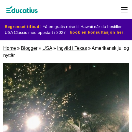
Begrenset tilbud!
Få en gratis reise til Hawaii når du bestiller
book en konsultasjon her!
USA Classic med oppstart i 2027 -
Destinasjoner
Home
»
Blogger
»
USA
»
Ingvild i Texas
»
Amerikansk jul og
nyttår
Utvekslingsprogram
Planlegg
din
utveksling
Bli
vertsfamilie