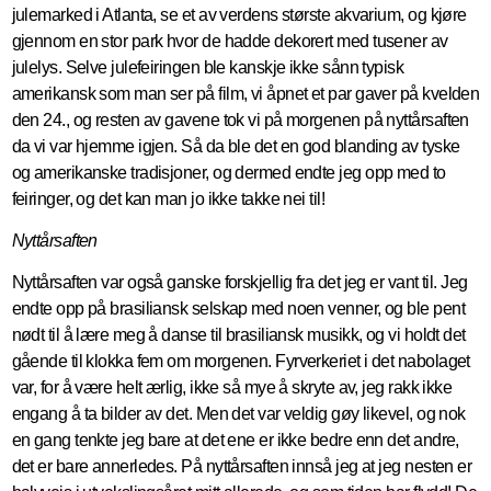
julemarked i Atlanta, se et av verdens største akvarium, og kjøre
gjennom en stor park hvor de hadde dekorert med tusener av
julelys. Selve julefeiringen ble kanskje ikke sånn typisk
amerikansk som man ser på film, vi åpnet et par gaver på kvelden
den 24., og resten av gavene tok vi på morgenen på nyttårsaften
da vi var hjemme igjen. Så da ble det en god blanding av tyske
og amerikanske tradisjoner, og dermed endte jeg opp med to
feiringer, og det kan man jo ikke takke nei til!
Nyttårsaften
Nyttårsaften var også ganske forskjellig fra det jeg er vant til. Jeg
endte opp på brasiliansk selskap med noen venner, og ble pent
nødt til å lære meg å danse til brasiliansk musikk, og vi holdt det
gående til klokka fem om morgenen. Fyrverkeriet i det nabolaget
var, for å være helt ærlig, ikke så mye å skryte av, jeg rakk ikke
engang å ta bilder av det. Men det var veldig gøy likevel, og nok
en gang tenkte jeg bare at det ene er ikke bedre enn det andre,
det er bare annerledes. På nyttårsaften innså jeg at jeg nesten er