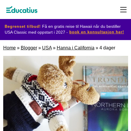
Begrenset tilbud!
Få en gratis reise til Hawaii når du bestiller
book en konsultasjon her!
USA Classic med oppstart i 2027 -
Destinasjoner
Home
»
Blogger
»
USA
»
Hanna i California
»
4 dager
Utvekslingsprogram
Planlegg
din
utveksling
Bli
vertsfamilie