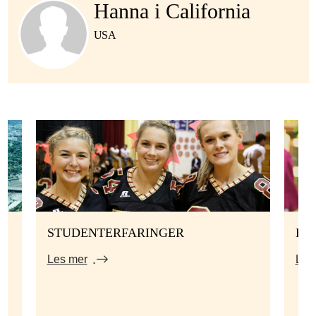
Hanna i California
USA
STUDENTERFARINGER
HV
Les mer
Les