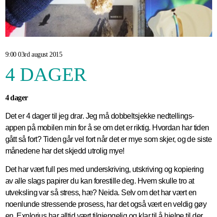
9:00 03rd august 2015
4 DAGER
4 dager
Det er 4 dager til jeg drar. Jeg må dobbeltsjekke nedtellings-
appen på mobilen min for å se om det er riktig. Hvordan har tiden
gått så fort? Tiden går vel fort når det er mye som skjer, og de siste
månedene har det skjedd utrolig mye!
Det har vært full pes med underskriving, utskriving og kopiering
av alle slags papirer du kan forestille deg. Hvem skulle tro at
utveksling var så stress, hæ? Neida. Selv om det har vært en
noenlunde stressende prosess, har det også vært en veldig gøy
en. Explorius har alltid vært tilgjengelig og klar til å hjelpe til der