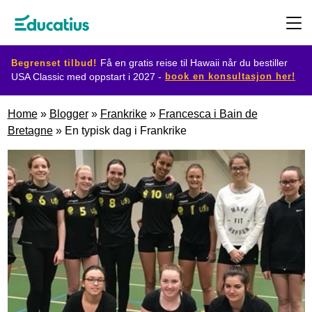
Begrenset tilbud!
Få en gratis reise til Hawaii når du bestiller
book en konsultasjon her!
USA Classic med oppstart i 2027 -
Destinasjoner
Home
»
Blogger
»
Frankrike
»
Francesca i Bain de
Bretagne
»
En typisk dag i Frankrike
Utvekslingsprogram
Planlegg
din
utveksling
Bli
vertsfamilie