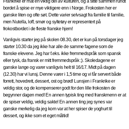
Frankrike er mat en viktig del av kulturen, og å sitte sammen rundt
bordet å spise er mye viktigere enn i Norge. Frokosten her er
ganske liten og ofte søt. Dette varier selvsagt fra familie til familie,
men Nutella, loff, smør og syltetøy er representert på
frokostbordet i de fleste franske hjem!
Vanligvis starter jeg på skolen 08.30, det er kun på torsdager jeg
starter 10.30 da jeg ikke har alle de samme fagene som de
franske elevene. Jeg har f.eks. ikke fremmedspråk som spansk
eller tysk, da fransk er mitt fremmedspråk ;). Skoledagene er
ganske lange og varer vanligvis helt til 16/17. Midt på dagen
(12.30) har vi lunsj. Denne varer i 1,5 time og vi får servert både
forrett, hovedrett, dessert, ost og brød! Lunsjen i Frankrike er
veldig stor, og de kompenserer godt for den lille frokosten de
begynner dagen med! En annen typisk ting med franskmenn er at
de spiser veldig, veldig sakte! En annen ting jeg synes var
ganske merkelig da jeg kom var at her spiser de yoghurt til
dessert, og ikke som et eget måltid!