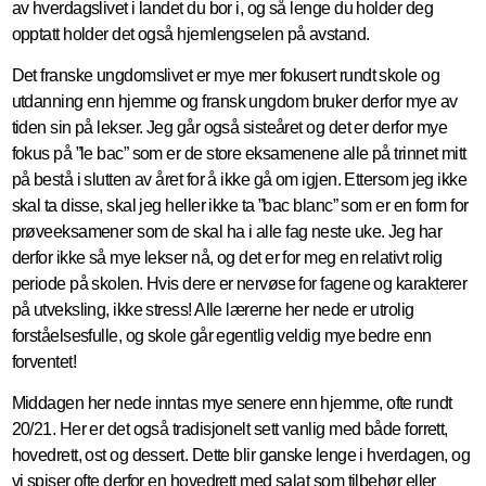
av hverdagslivet i landet du bor i, og så lenge du holder deg
opptatt holder det også hjemlengselen på avstand.
Det franske ungdomslivet er mye mer fokusert rundt skole og
utdanning enn hjemme og fransk ungdom bruker derfor mye av
tiden sin på lekser. Jeg går også sisteåret og det er derfor mye
fokus på ”le bac” som er de store eksamenene alle på trinnet mitt
på bestå i slutten av året for å ikke gå om igjen. Ettersom jeg ikke
skal ta disse, skal jeg heller ikke ta ”bac blanc” som er en form for
prøveeksamener som de skal ha i alle fag neste uke. Jeg har
derfor ikke så mye lekser nå, og det er for meg en relativt rolig
periode på skolen. Hvis dere er nervøse for fagene og karakterer
på utveksling, ikke stress! Alle lærerne her nede er utrolig
forståelsesfulle, og skole går egentlig veldig mye bedre enn
forventet!
Middagen her nede inntas mye senere enn hjemme, ofte rundt
20/21. Her er det også tradisjonelt sett vanlig med både forrett,
hovedrett, ost og dessert. Dette blir ganske lenge i hverdagen, og
vi spiser ofte derfor en hovedrett med salat som tilbehør eller