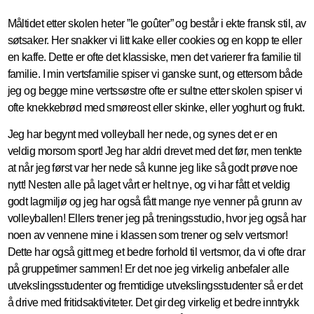
Måltidet etter skolen heter ”le goûter” og består i ekte fransk stil, av
søtsaker. Her snakker vi litt kake eller cookies og en kopp te eller
en kaffe. Dette er ofte det klassiske, men det varierer fra familie til
familie. I min vertsfamilie spiser vi ganske sunt, og ettersom både
jeg og begge mine vertssøstre ofte er sultne etter skolen spiser vi
ofte knekkebrød med smøreost eller skinke, eller yoghurt og frukt.
Jeg har begynt med volleyball her nede, og synes det er en
veldig morsom sport! Jeg har aldri drevet med det før, men tenkte
at når jeg først var her nede så kunne jeg like så godt prøve noe
nytt! Nesten alle på laget vårt er helt nye, og vi har fått et veldig
godt lagmiljø og jeg har også fått mange nye venner på grunn av
volleyballen! Ellers trener jeg på treningsstudio, hvor jeg også har
noen av vennene mine i klassen som trener og selv vertsmor!
Dette har også gitt meg et bedre forhold til vertsmor, da vi ofte drar
på gruppetimer sammen! Er det noe jeg virkelig anbefaler alle
utvekslingsstudenter og fremtidige utvekslingsstudenter så er det
å drive med fritidsaktiviteter. Det gir deg virkelig et bedre inntrykk