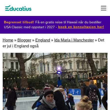
Begrenset tilbud!
Få en gratis reise til Hawaii når du bestiller
book en konsultasjon her!
USA Classic med oppstart i 2027 -
Destinasjoner
Home
»
Blogger
»
England
»
Ida Maria i Manchester
»
Det
er jul i England også
Utvekslingsprogram
Planlegg
din
utveksling
Bli
vertsfamilie