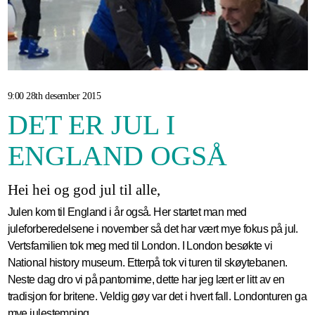
9:00 28th desember 2015
DET ER JUL I
ENGLAND OGSÅ
Hei hei og god jul til alle,
Julen kom til England i år også. Her startet man med
juleforberedelsene i november så det har vært mye fokus på jul.
Vertsfamilien tok meg med til London. I London besøkte vi
National history museum. Etterpå tok vi turen til skøytebanen.
Neste dag dro vi på pantomime, dette har jeg lært er litt av en
tradisjon for britene. Veldig gøy var det i hvert fall. Londonturen ga
mye julestemning.