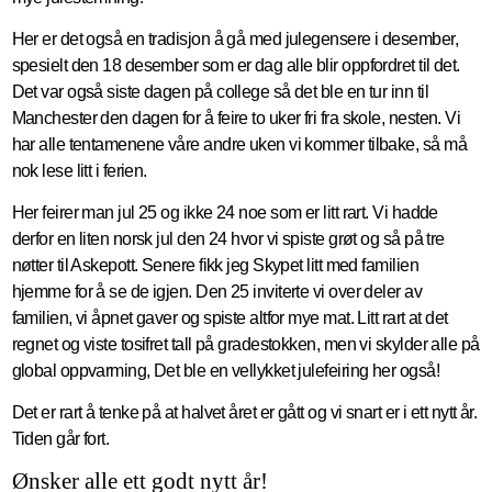
Her er det også en tradisjon å gå med julegensere i desember,
spesielt den 18 desember som er dag alle blir oppfordret til det.
Det var også siste dagen på college så det ble en tur inn til
Manchester den dagen for å feire to uker fri fra skole, nesten. Vi
har alle tentamenene våre andre uken vi kommer tilbake, så må
nok lese litt i ferien.
Her feirer man jul 25 og ikke 24 noe som er litt rart. Vi hadde
derfor en liten norsk jul den 24 hvor vi spiste grøt og så på tre
nøtter til Askepott. Senere fikk jeg Skypet litt med familien
hjemme for å se de igjen. Den 25 inviterte vi over deler av
familien, vi åpnet gaver og spiste altfor mye mat. Litt rart at det
regnet og viste tosifret tall på gradestokken, men vi skylder alle på
global oppvarming, Det ble en vellykket julefeiring her også!
Det er rart å tenke på at halvet året er gått og vi snart er i ett nytt år.
Tiden går fort.
Ønsker alle ett godt nytt år!