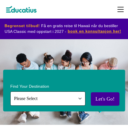
Begrenset tilbud!
Få en gratis reise til Hawaii når du bestiller
book en konsultasjon her!
USA Classic med oppstart i 2027 -
Destinasjoner
Utvekslingsprogram
Planlegg
Find Your Destination
din
utveksling
Let's Go!
Bli
vertsfamilie